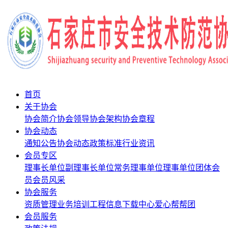
首页
关于协会
协会简介
协会领导
协会架构
协会章程
协会动态
通知公告
协会动态
政策标准
行业资讯
会员专区
理事长单位
副理事长单位
常务理事单位
理事单位
团体会
员
会员风采
协会服务
资质管理
业务培训
工程信息
下载中心
爱心帮帮团
会员服务