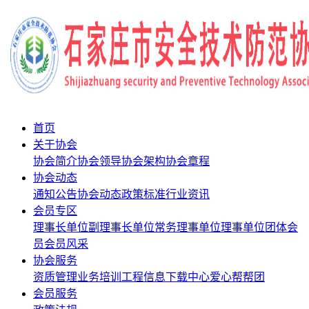
首页
关于协会
协会简介
协会领导
协会架构
协会章程
协会动态
通知公告
协会动态
政策标准
行业资讯
会员专区
理事长单位
副理事长单位
常务理事单位
理事单位
团体会
员
会员风采
协会服务
资质管理
业务培训
工程信息
下载中心
爱心帮帮团
会员服务