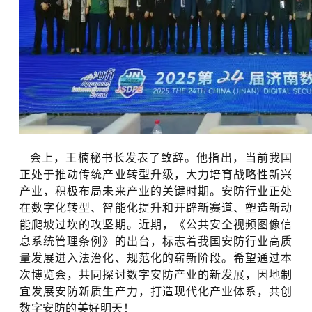
，
会上，王楠秘书长发表了致辞。他指出
当前我国
正处于
推动传统产业转型升级，大力培育战略性新兴
产业，积极布局未来产业的
关键时期
。
安防行业正处
在数字化转型、智能化提升和开辟新赛道、塑造新动
能爬坡过坎的攻坚期。近期，《
公共安全视频图像信
息系统管理条例
》
的出台，
标志着我国
安防行业
高质
量发展进入法治化、规范化的崭新阶段。希望通过本
次博览会，共同探讨数字安防产业的新发展，因地制
宜发展安防新质生产力，打造现代化产业体系，共创
数字安防的美好明天！