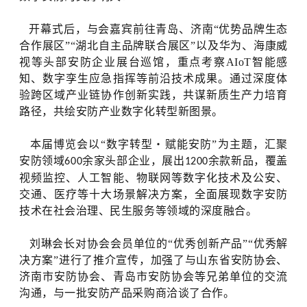
开幕式后，与会嘉宾前往青岛、济南“优势品牌生态
合作展区”“湖北自主品牌联合展区”以及华为、海康威
视等头部安防企业展台巡馆，重点考察AIoT智能感
知、数字孪生应急指挥等前沿技术成果。通过深度体
验跨区域产业链协作创新实践，共谋新质生产力培育
路径，共绘安防产业数字化转型新图景。
本届博览会以
“
数字转型・赋能安防”为主题，汇聚
安防领域
余家头部企业，展出
余款新品，覆盖
600
1200
视频监控、人工智能、物联网等数字化技术及公安、
交通、医疗等十大场景解决方案，全面展现数字安防
技术在社会治理、民生服务等领域的深度融合。
刘琳会长对协会会员单位的
“优秀创新产品”“优秀解
决方案”
进行了
推介宣传，加强了与山东省安防协会、
济南市安防协会、青岛市安防协会等兄弟单位的交流
沟通，
与一批安防产品采购商洽谈了合作
。