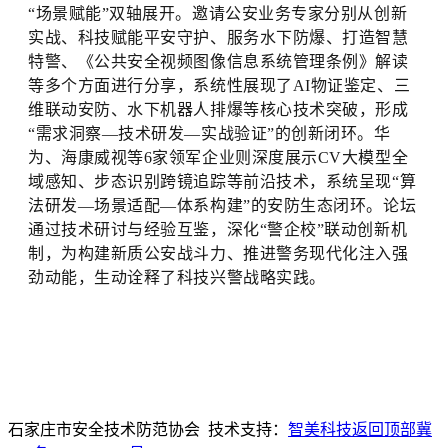
“场景赋能”双轴展开。邀请公安业务专家分别从创新
实战、科技赋能平安守护、服务水下防爆、打造智慧
特警、《公共安全视频图像信息系统管理条例》解读
等多个方面进行分享，系统性展现了AI物证鉴定、三
维联动安防、水下机器人排爆等核心技术突破，形成
“需求洞察—技术研发—实战验证”的创新闭环。华
为、海康威视等6家领军企业则深度展示CV大模型全
域感知、步态识别跨镜追踪等前沿技术，系统呈现“算
法研发—场景适配—体系构建”的安防生态闭环。论坛
通过技术研讨与经验互鉴，深化“警企校”联动创新机
制，为构建新质公安战斗力、推进警务现代化注入强
劲动能，生动诠释了科技兴警战略实践。
石家庄市安全技术防范协会 技术支持：
智美科技
返回顶部
冀