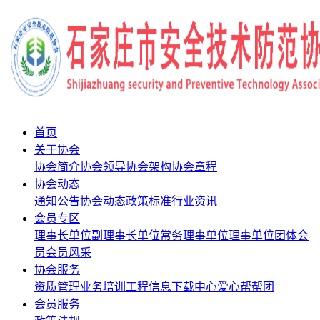
首页
关于协会
协会简介
协会领导
协会架构
协会章程
协会动态
通知公告
协会动态
政策标准
行业资讯
会员专区
理事长单位
副理事长单位
常务理事单位
理事单位
团体会
员
会员风采
协会服务
资质管理
业务培训
工程信息
下载中心
爱心帮帮团
会员服务